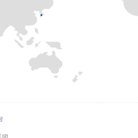
장
 68